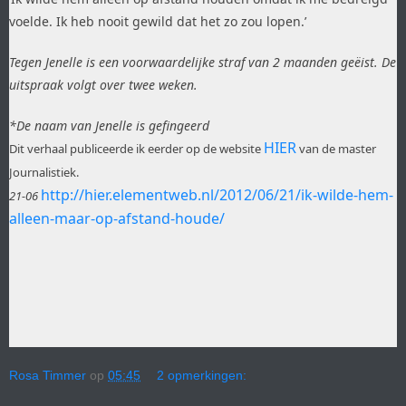
voelde. Ik heb nooit gewild dat het zo zou lopen.’
Tegen Jenelle is een voorwaardelijke straf van 2 maanden geëist. De
uitspraak volgt over twee weken.
*De naam van Jenelle is gefingeerd
HIER
Dit verhaal publiceerde ik eerder op de website
van de master
Journalistiek.
http://hier.elementweb.nl/2012/06/21/ik-wilde-hem-
21-06
alleen-maar-op-afstand-houde/
Rosa Timmer
op
05:45
2 opmerkingen: