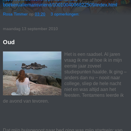
boeken/allemansvriend/1001004006822509/index.html
Rosa Timmer
op
03:20
3 opmerkingen:
maandag 13 september 2010
Oud
Het is een raadsel. Al jaren
vraag ik me af hoe ik in mijn
eerste jaar zoveel
studiepunten haalde. Ik ging –
anders dan nu − nooit naar
college, sliep de hele nacht
niet en was altijd aan het
feesten. Tentamens leerde ik
de avond van tevoren.
Dat mijn huisgenoot naar bed ging was mijn startsein: van