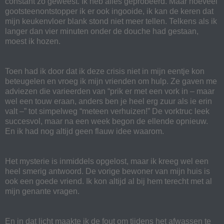
constant zo geweest. Ik heb alles geprobeerd. Maar hoeveel
gootsteenontstopper ik er ook ingooide, ik kan de keren dat
mijn keukenvloer blank stond niet meer tellen. Telkens als ik
langer dan vier minuten onder de douche had gestaan,
moest ik hozen.
Toen had ik door dat ik deze crisis niet in mijn eentje kon
beteugelen en vroeg ik mijn vrienden om hulp. Ze gaven me
adviezen die varieerden van “prik er met een vork in – maar
wel een touw eraan, anders ben je heel erg zuur als ie erin
valt –” tot simpelweg “meteen verhuizen!” De vorktruc leek
succesvol, maar na een week begon de ellende opnieuw.
En ik had nog altijd geen flauw idee waarom.
Het mysterie is inmiddels opgelost, maar ik kreeg wel een
heel smerig antwoord. De vorige bewoner van mijn huis is
ook een goede vriend. Ik kon altijd al bij hem terecht met al
mijn genante vragen.
En in dat licht maakte ik de fout om tijdens het afwassen te