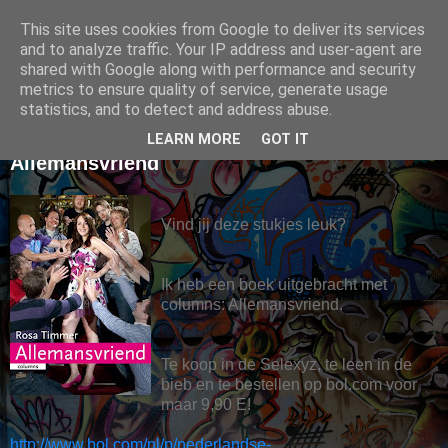
This site uses cookies from Google to deliver its services
Rosa Timmer
and to analyze traffic. Your IP address and user-agent are
shared with Google along with performance and security
metrics to ensure quality of service, generate usage
statistics, and to detect and address abuse.
dinsdag 14 september 2010
LEARN MORE
GOT IT
Allemansvriend
Vind jij deze stukjes leuk?
Ik heb een boek uitgebracht met
columns: Allemansvriend.
Te koop in de Selexyz, te leen in de
bieb en te bestellen op bol.com voor
maar 9,90 E!
http://www.bol.com/nl/p/nederlandse-