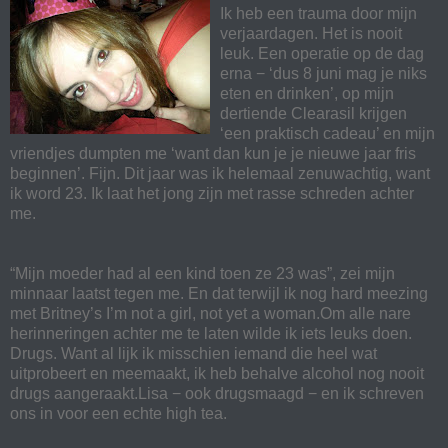
Ik heb een trauma door mijn
verjaardagen. Het is nooit
leuk. Een operatie op de dag
erna − ‘dus 8 juni mag je niks
eten en drinken’, op mijn
dertiende Clearasil krijgen
‘een praktisch cadeau’ en mijn
vriendjes dumpten me ‘want dan kun je je nieuwe jaar fris
beginnen’. Fijn. Dit jaar was ik helemaal zenuwachtig, want
ik word 23. Ik laat het jong zijn met rasse schreden achter
me.
“Mijn moeder had al een kind toen ze 23 was”, zei mijn
minnaar laatst tegen me. En dat terwijl ik nog hard meezing
met Britney’s I’m not a girl, not yet a woman.Om alle nare
herinneringen achter me te laten wilde ik iets leuks doen.
Drugs. Want al lijk ik misschien iemand die heel wat
uitprobeert en meemaakt, ik heb behalve alcohol nog nooit
drugs aangeraakt.Lisa − ook drugsmaagd − en ik schreven
ons in voor een echte high tea.