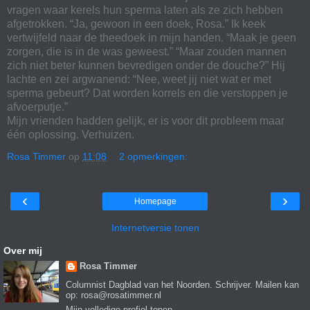
vragen waar kerels hun sperma laten als ze zich hebben
afgetrokken. “Ja, gewoon in een doek, Rosa.” Ik keek
vertwijfeld naar de theedoek in mijn handen. “Maak je geen
zorgen, die is in de was geweest.” “Maar zouden mannen
zich niet beter kunnen bevredigen onder de douche?” Hij
lachte en zei argwanend: “Nee, weet jij niet wat er met
sperma gebeurt? Dat worden korrels en die verstoppen je
afvoerputje.”
Mijn vrienden hadden gelijk, er is voor dit probleem maar
één oplossing. Verhuizen.
Rosa Timmer
op
11:08
2 opmerkingen:
‹
›
Homepage
Internetversie tonen
Over mij
Rosa Timmer
Columnist Dagblad van het Noorden. Schrijver. Mailen kan
op: rosa@rosatimmer.nl
Mijn volledige profiel tonen