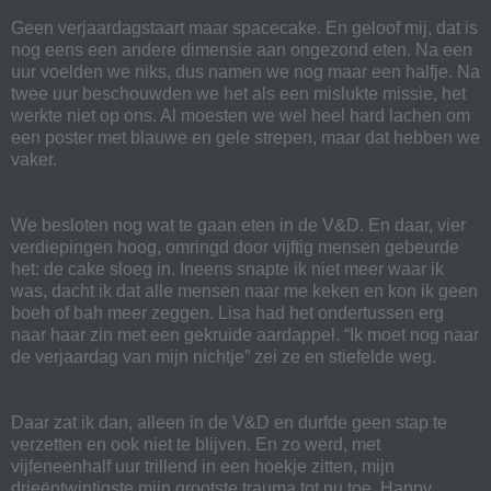
Geen verjaardagstaart maar spacecake. En geloof mij, dat is
nog eens een andere dimensie aan ongezond eten. Na een
uur voelden we niks, dus namen we nog maar een halfje. Na
twee uur beschouwden we het als een mislukte missie, het
werkte niet op ons. Al moesten we wel heel hard lachen om
een poster met blauwe en gele strepen, maar dat hebben we
vaker.
We besloten nog wat te gaan eten in de V&D. En daar, vier
verdiepingen hoog, omringd door vijftig mensen gebeurde
het: de cake sloeg in. Ineens snapte ik niet meer waar ik
was, dacht ik dat alle mensen naar me keken en kon ik geen
boeh of bah meer zeggen. Lisa had het ondertussen erg
naar haar zin met een gekruide aardappel. “Ik moet nog naar
de verjaardag van mijn nichtje” zei ze en stiefelde weg.
Daar zat ik dan, alleen in de V&D en durfde geen stap te
verzetten en ook niet te blijven. En zo werd, met
vijfeneenhalf uur trillend in een hoekje zitten, mijn
drieëntwintigste mijn grootste trauma tot nu toe. Happy